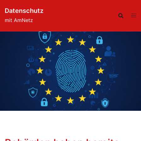
Skip
Datenschutz
to
content
mit AmNetz