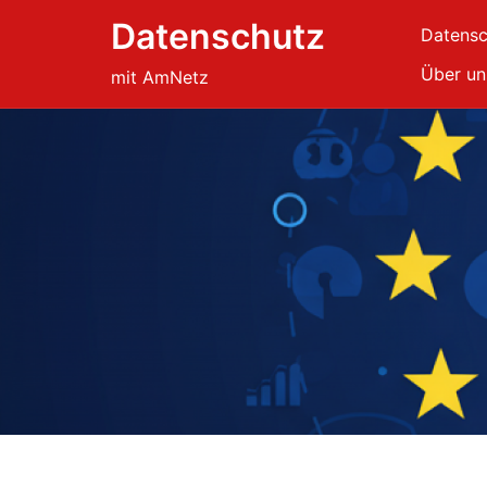
Skip
Datenschutz
Datensc
to
content
Über un
mit AmNetz