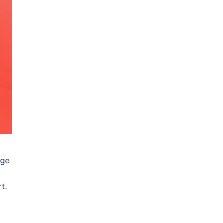
age
t.