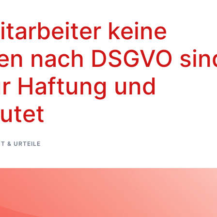
arbeiter keine
hen nach DSGVO sin
ür Haftung und
utet
T & URTEILE