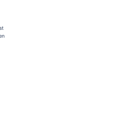
st
en