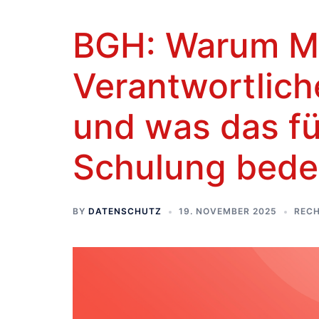
BGH: Warum Mit
Verantwortlic
und was das f
Schulung bede
BY
DATENSCHUTZ
19. NOVEMBER 2025
RECH