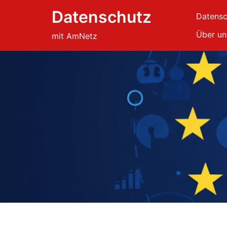
Skip
Datenschutz
Datensc
to
content
Über un
mit AmNetz