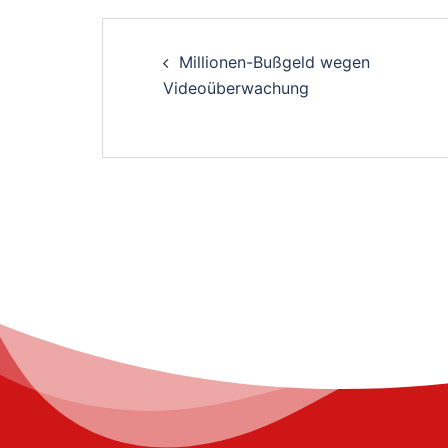
Post
Millionen-Bußgeld wegen
navigation
Videoüberwachung