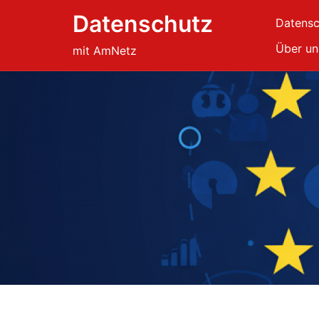
Skip
Datenschutz
Datensc
to
content
Über un
mit AmNetz